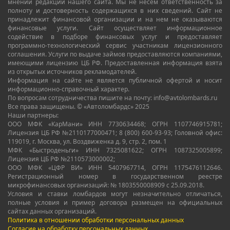
мнении редакции нашего сайта. Мы не несем ответственность за
полноту и достоверность содержащихся в них сведений. Сайт не
принадлежит финансовой организации и на нем не оказываются
финансовые услуги. Сайт осуществляет информационное
содействие в подборе финансовых услуг и предоставляет
программно-технологический сервис участникам лицензионного
соглашения. Услуги по выдаче займов предоставляются компаниями,
имеющими лицензию ЦБ РФ. Предоставленная информация взята
из открытых источников рекламодателей.
Информация на сайте не является публичной офертой и носит
информационно-справочный характер.
По вопросам сотрудничества пишите на почту: info@avtolombards.ru
Все права защищены. © «Автоломбардс» 2025
Наши партнеры:
ООО МФК «КарМани» ИНН 7730634468; ОГРН 1107746915781;
Лицензия ЦБ РФ №2110177000471; 8 (800) 600-93-93; Головной офис:
119019, г. Москва, ул. Воздвиженка д. 9, стр. 2, пом. 1
МФК «Быстроденьги» ИНН 7325081622; ОГРН 1087325005899;
Лицензия ЦБ РФ №2110573000002;
ООО МФК «ЦФР ВИ» ИНН 5407967714, ОГРН 1175476112646.
Регистрационный номер в государственном реестре
микрофинансовых организаций: № 1803550008909 с 25.09.2018.
Условия и ставки ломбардов могут незначительно отличаться,
полные условия и пример договора размещен на официальных
сайтах данных организаций.
Политика в отношении обработки персональных данных
Согласие на обработку персональных данных