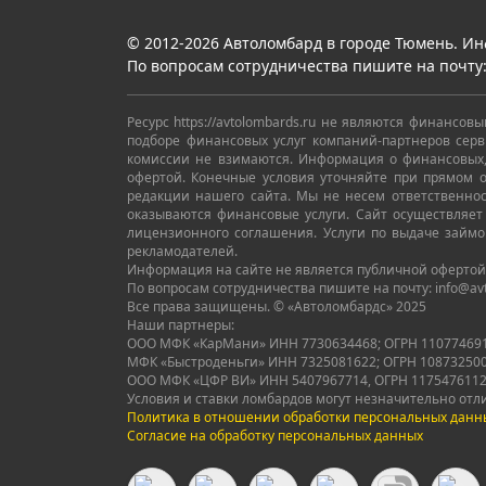
© 2012-2026 Автоломбард в городе Тюмень. Ин
По вопросам сотрудничества пишите на почту
Ресурс https://avtolombards.ru не являются финанс
подборе финансовых услуг компаний-партнеров серв
комиссии не взимаются. Информация о финансовых,
офертой. Конечные условия уточняйте при прямом
редакции нашего сайта. Мы не несем ответственнос
оказываются финансовые услуги. Сайт осуществляет
лицензионного соглашения. Услуги по выдаче займ
рекламодателей.
Информация на сайте не является публичной офертой
По вопросам сотрудничества пишите на почту: info@av
Все права защищены. © «Автоломбардс» 2025
Наши партнеры:
ООО МФК «КарМани» ИНН 7730634468; ОГРН 1107746915781
МФК «Быстроденьги» ИНН 7325081622; ОГРН 10873250
ООО МФК «ЦФР ВИ» ИНН 5407967714, ОГРН 11754761126
Условия и ставки ломбардов могут незначительно отл
Политика в отношении обработки персональных данн
Согласие на обработку персональных данных