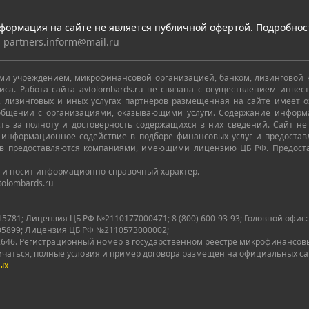
формация на сайте не является публичной офертой. Подробнос
:
partners.inform@mail.ru
овыми учреждением, микрофинансовой организацией, банком, лизинговой
иса. Работа сайта avtolombards.ru не связана с осуществлением инве
 лизинговых и иных услугах партнеров размещенная на сайте имеет о
 общении с организациями, оказывающими услуги. Содержание информ
ть за полноту и достоверность содержащихся в них сведений. Сайт 
 информационное содействие в подборе финансовых услуг и предостав
ов предоставляются компаниями, имеющими лицензию ЦБ РФ. Предост
 и носит информационно-справочный характер.
tolombards.ru
; Лицензия ЦБ РФ №2110177000471; 8 (800) 600-93-93; Головной офис: 11901
05899; Лицензия ЦБ РФ №2110573000002;
46. Регистрационный номер в государственном реестре микрофинансовых
ичаться, полные условия и пример договора размещен на официальных с
ых