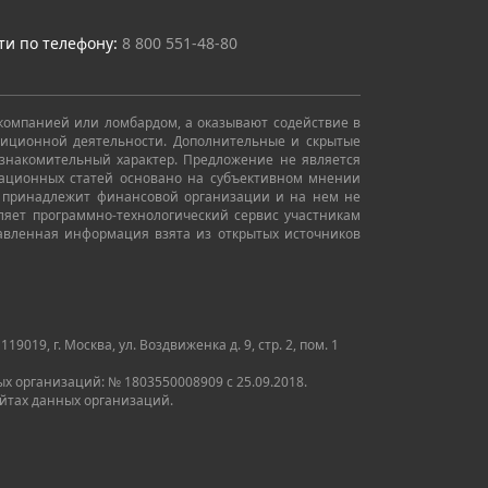
ти по телефону:
8 800 551-48-80
 компанией или ломбардом, а оказывают содействие в
стиционной деятельности. Дополнительные и скрытые
знакомительный характер. Предложение не является
ационных статей основано на субъективном мнении
не принадлежит финансовой организации и на нем не
ляет программно-технологический сервис участникам
авленная информация взята из открытых источников
9, г. Москва, ул. Воздвиженка д. 9, стр. 2, пом. 1
 организаций: № 1803550008909 с 25.09.2018.
айтах данных организаций.