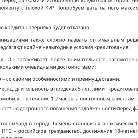
 перед банками и испорченная кредитная история. Не
 клиенту с плохой КИ? Попробуем дать на него макси
е кредита наверняка будет отказано.
ганизациями также сложно назвать оптимальным реш
едлагают крайне невыгодные условия кредитования.
д. Он заслуживает более внимательного рассмотрен
сколькими очевидными достоинствами:
то – со своими особенностями и преимуществами.
есяц, длительность в пределах 5 лет, лимит кредитования
мобиля – в течение 1-2 часов, а постоянным клиентам 
ожностью досрочного погашения задолженности перед 
оломбард в городе Тюмень становится практически 10
ПТС – российское гражданство, достижение 18-летнег