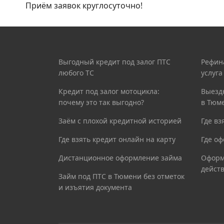
Приём заявок круглосуточно!
Выгодный кредит под залог ПТС
Рефин
любого ТС
услуг
Кредит под залог мотоцикла:
Выезд
почему это так выгодно?
в Тюм
Заём с плохой кредитной историей
Где вз
Где взять кредит онлайн на карту
Где оф
Дистанционное оформление займа
Оформ
дейст
Займ под ПТС в Тюмени без отметок
и изъятия документа