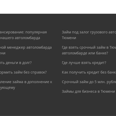
ансирование: популярная
Займ под залог грузового авто
а нашего автоломбарда
Тюмени
ной менеджер автоломбарда
Где взять срочный займ в Тю
ени
автоломбарде или банке?
ять деньги в долг?
Где лучше взять кредит?
ормить займ без справок?
Как получить кредит без банк
ление займа в дополнение к
Срочный займ до 5 млн. рубл
вующему
Займы для бизнеса в Тюмени