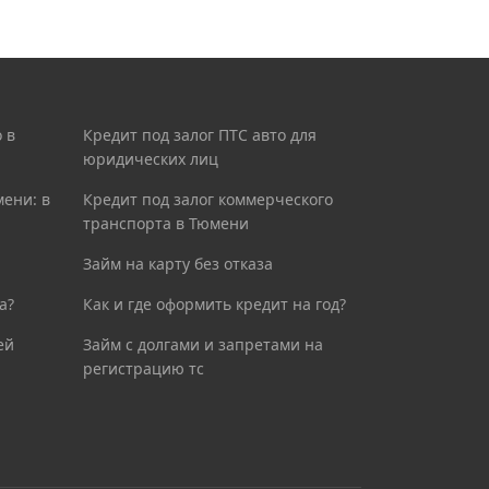
 в
Кредит под залог ПТС авто для
юридических лиц
мени: в
Кредит под залог коммерческого
транспорта в Тюмени
Займ на карту без отказа
а?
Как и где оформить кредит на год?
ей
Займ с долгами и запретами на
регистрацию тс