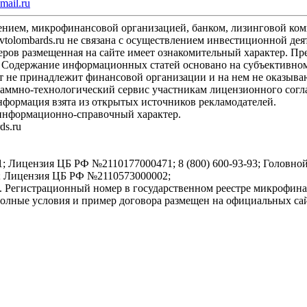
mail.ru
ждением, микрофинансовой организацией, банком, лизинговой ко
vtolombards.ru не связана с осуществлением инвестиционной де
ов размещенная на сайте имеет ознакомительный характер. Пре
Содержание информационных статей основано на субъективном 
йт не принадлежит финансовой организации и на нем не оказыв
раммно-технологический сервис участникам лицензионного согл
ормация взята из открытых источников рекламодателей.
 информационно-справочный характер.
ds.ru
нзия ЦБ РФ №2110177000471; 8 (800) 600-93-93; Головной офис:
 Лицензия ЦБ РФ №2110573000002;
гистрационный номер в государственном реестре микрофинанс
 полные условия и пример договора размещен на официальных са