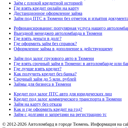
Заём с плохой кредитной историей
Где взять кредит онлайн на карту
Дистанционное оформление займа
Займ под ПТС в Тюмени без отметок и изъятия документ
Рефинансирование: популярная услуга нашего автоломба
Выездной менеджер автоломбарда в Тюмени
Где взять деньги в долг?
Где оформить займ без справок?
Оформление займа в дополнение к действующему
Займ под залог грузового авто в Тюмени
Где взять срочный займ в Тюмени: в автоломбарде или ба
Где лучше взять кредит?
Как получить кредит без банка?
Срочный займ до 5 млн. рублей
Займы для бизнеса в Тюмени
Кредит под залог ПТС авто для юридических лиц
Кредит под залог коммерческого транспорта в Тюмени
Займ на карту без отказа
Как и где оформить кредит на год?
Займ с долгами и запретами на регистрацию тс
© 2012-2026 Автоломбард в городе Тюмень. Информация на сай