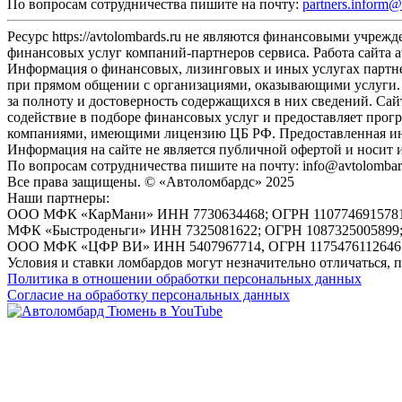
По вопросам сотрудничества пишите на почту:
partners.inform@
Ресурс https://avtolombards.ru не являются финансовыми учре
финансовых услуг компаний-партнеров сервиса. Работа сайта a
Информация о финансовых, лизинговых и иных услугах партнер
при прямом общении с организациями, оказывающими услуги. 
за полноту и достоверность содержащихся в них сведений. Са
содействие в подборе финансовых услуг и предоставляет прог
компаниями, имеющими лицензию ЦБ РФ. Предоставленная инф
Информация на сайте не является публичной офертой и носит
По вопросам сотрудничества пишите на почту: info@avtolombar
Все права защищены. © «Автоломбардс» 2025
Наши партнеры:
ООО МФК «КарМани» ИНН 7730634468; ОГРН 1107746915781; Лице
МФК «Быстроденьги» ИНН 7325081622; ОГРН 1087325005899;
ООО МФК «ЦФР ВИ» ИНН 5407967714, ОГРН 1175476112646. Ре
Условия и ставки ломбардов могут незначительно отличаться,
Политика в отношении обработки персональных данных
Согласие на обработку персональных данных