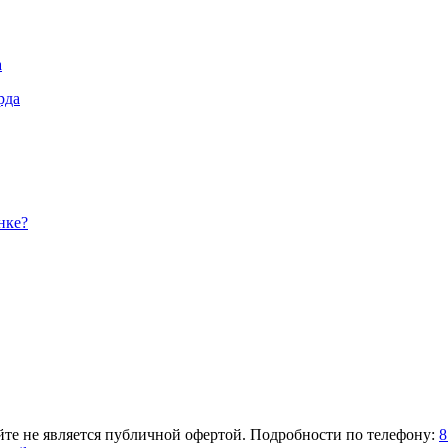
а
рда
нке?
те не является публичной офертой. Подробности по телефону:
8