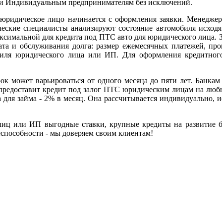
м и Индивидуальным предпринимателям без исключений.
юридическое лицо начинается с оформления заявки. Менеджер
ческие специалисты анализируют состояние автомобиля исходя 
ксимальной для кредита под ПТС авто для юридического лица. З
ата и обслуживания долга: размер ежемесячных платежей, проц
обиля юридического лица или ИП. Для оформления кредитно
ок может варьироваться от одного месяца до пяти лет. Банкам 
редоставит кредит под залог ПТС юридическим лицам на любые
для займа - 2% в месяц. Она рассчитывается индивидуально, ис
иц или ИП выгодные ставки, крупные кредиты на развитие б
способности - мы доверяем своим клиентам!