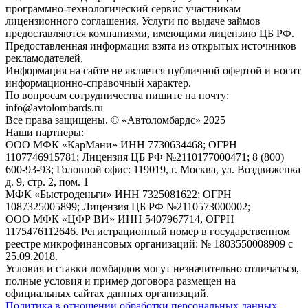
программно-технологический сервис участникам
лицензионного соглашения. Услуги по выдаче займов
предоставляются компаниями, имеющими лицензию ЦБ РФ.
Предоставленная информация взята из открытых источников
рекламодателей.
Информация на сайте не является публичной офертой и носит
информационно-справочный характер.
По вопросам сотрудничества пишите на почту:
info@avtolombards.ru
Все права защищены. © «Автоломбардс» 2025
Наши партнеры:
ООО МФК «КарМани» ИНН 7730634468; ОГРН
1107746915781; Лицензия ЦБ РФ №2110177000471; 8 (800)
600-93-93; Головной офис: 119019, г. Москва, ул. Воздвиженка
д. 9, стр. 2, пом. 1
МФК «Быстроденьги» ИНН 7325081622; ОГРН
1087325005899; Лицензия ЦБ РФ №2110573000002;
ООО МФК «ЦФР ВИ» ИНН 5407967714, ОГРН
1175476112646. Регистрационный номер в государственном
реестре микрофинансовых организаций: № 1803550008909 с
25.09.2018.
Условия и ставки ломбардов могут незначительно отличаться,
полные условия и пример договора размещен на
официальных сайтах данных организаций.
Политика в отношении обработки персональных данных